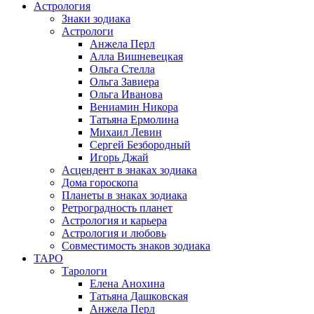
Астрология
Знаки зодиака
Астрологи
Анжела Перл
Алла Вишневецкая
Ольга Стелла
Ольга Завиера
Ольга Иванова
Вениамин Никора
Татьяна Ермолина
Михаил Левин
Сергей Безбородный
Игорь Джай
Асцендент в знаках зодиака
Дома гороскопа
Планеты в знаках зодиака
Ретроградность планет
Астрология и карьера
Астрология и любовь
Совместимость знаков зодиака
ТАРО
Тарологи
Елена Анохина
Татьяна Дашковская
Анжела Перл