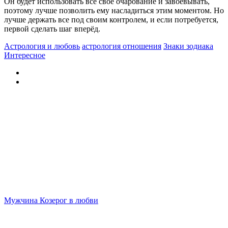
Он будет использовать все своё очарование и завоёвывать,
поэтому лучше позволить ему насладиться этим моментом. Но
лучше держать все под своим контролем, и если потребуется,
первой сделать шаг вперёд.
Астрология и любовь
астрология отношения
Знаки зодиака
Интересное
Мужчина Козерог в любви