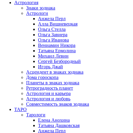
Астрология
Знаки зодиака
Астрологи
Анжела Перл
Алла Вишневецкая
Ольга Стелла
Ольга Завиера
Ольга Иванова
Вениамин Никора
Татьяна Ермолина
Михаил Левин
Сергей Безбородный
Игорь Джай
Асцендент в знаках зодиака
Дома гороскопа
Планеты в знаках зодиака
Ретроградность планет
Астрология и карьера
Астрология и любовь
Совместимость знаков зодиака
ТАРО
Тарологи
Елена Анохина
Татьяна Дашковская
Анжела Перл